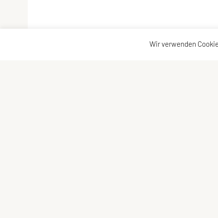
Wir verwenden Cookie
Outdoor Aktiv Verein Vorarlberg
Kontakta
Am Berg 12b, 6912 Hörbranz
Kontakt
Österreich
Vorstand
Tel: +43 670 / 4090038
E-Mail:
outdoor-aktiv@hotmail.com
ZVR-Zahl: 1433689830