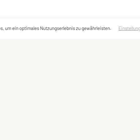
s, um ein optimales Nutzungserlebnis zu gewährleisten.
Einstellun
dressen
Schnellzugriff
Meta
Team
Impressum
Sitemap
Datenschutzerklärung