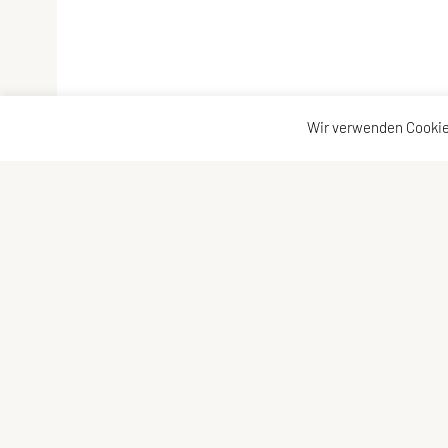
Wir verwenden Cookie
Outdoor Aktiv Verein Vorarlberg
Kontakta
Am Berg 12b, 6912 Hörbranz
Kontakt
Österreich
Vorstand
Tel: +43 670 / 4090038
E-Mail:
outdoor-aktiv@hotmail.com