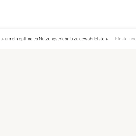
s, um ein optimales Nutzungserlebnis zu gewährleisten.
Einstellun
dressen
Schnellzugriff
Meta
Team
Impressum
Sitemap
Datenschutzerklärung