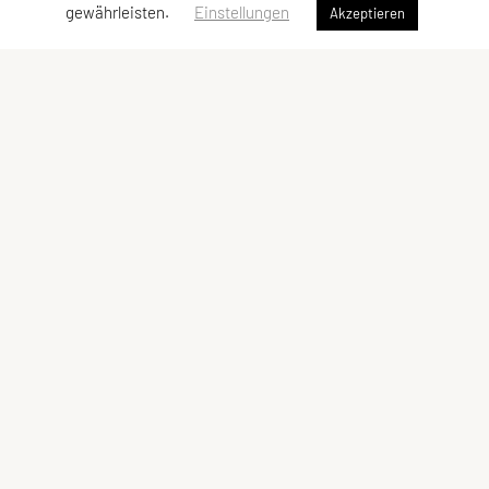
gewährleisten.
Einstellungen
Akzeptieren
Outdoor Aktiv Verein Vorarlberg
Am Berg 12b, 6912 Hörbranz
Österreich
Tel: +43 670 / 4090038
E-Mail:
outdoor-aktiv@hotmail.com
ZVR-Zahl: 1433689830
Kontaktadressen
Schnellzugriff
Kontakt
Team
Vorstand
Meta